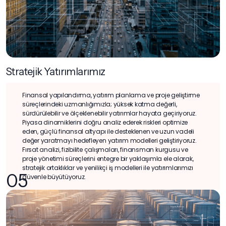
Stratejik Yatırımlarımız
Finansal yapılandırma, yatırım planlama ve proje geliştirme
süreçlerindeki uzmanlığımızla; yüksek katma değerli,
sürdürülebilir ve ölçeklenebilir yatırımlar hayata geçiriyoruz.
Piyasa dinamiklerini doğru analiz ederek riskleri optimize
eden, güçlü finansal altyapı ile desteklenen ve uzun vadeli
değer yaratmayı hedefleyen yatırım modelleri geliştiriyoruz.
Fırsat analizi, fizibilite çalışmaları, finansman kurgusu ve
proje yönetimi süreçlerini entegre bir yaklaşımla ele alarak,
stratejik ortaklıklar ve yenilikçi iş modelleri ile yatırımlarımızı
05
güvenle büyütüyoruz.