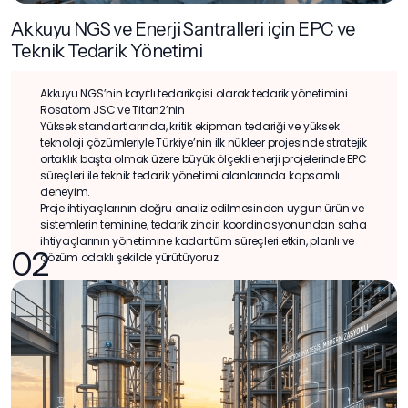
Akkuyu NGS ve Enerji Santralleri için EPC ve
Teknik Tedarik Yönetimi
Akkuyu NGS’nin kayıtlı tedarikçisi olarak tedarik yönetimini
Rosatom JSC ve Titan2’nin
Yüksek standartlarında, kritik ekipman tedariği ve yüksek
teknoloji çözümleriyle Türkiye’nin ilk nükleer projesinde stratejik
ortaklık başta olmak üzere büyük ölçekli enerji projelerinde EPC
süreçleri ile teknik tedarik yönetimi alanlarında kapsamlı
deneyim.
Proje ihtiyaçlarının doğru analiz edilmesinden uygun ürün ve
sistemlerin teminine, tedarik zinciri koordinasyonundan saha
ihtiyaçlarının yönetimine kadar tüm süreçleri etkin, planlı ve
02
çözüm odaklı şekilde yürütüyoruz.