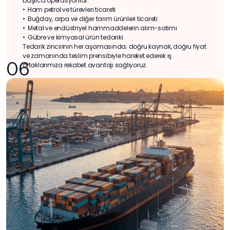
başlıca operasyonlar:
•⁠ ⁠Ham petrol ve türevleri ticareti
•⁠ ⁠Buğday, arpa ve diğer tarım ürünleri ticareti
•⁠ ⁠Metal ve endüstriyel hammaddelerin alım-satımı
•⁠ ⁠Gübre ve kimyasal ürün tedariki
Tedarik zincirinin her aşamasında; doğru kaynak, doğru fiyat
ve zamanında teslim prensibiyle hareket ederek iş
06
ortaklarımıza rekabet avantajı sağlıyoruz.