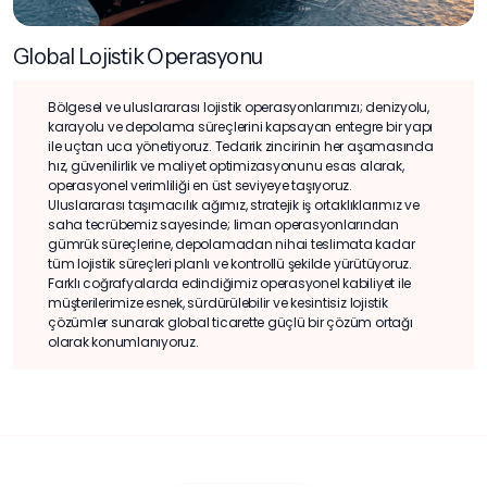
Global Lojistik Operasyonu
Bölgesel ve uluslararası lojistik operasyonlarımızı; denizyolu,
karayolu ve depolama süreçlerini kapsayan entegre bir yapı
ile uçtan uca yönetiyoruz. Tedarik zincirinin her aşamasında
hız, güvenilirlik ve maliyet optimizasyonunu esas alarak,
operasyonel verimliliği en üst seviyeye taşıyoruz.
Uluslararası taşımacılık ağımız, stratejik iş ortaklıklarımız ve
saha tecrübemiz sayesinde; liman operasyonlarından
gümrük süreçlerine, depolamadan nihai teslimata kadar
tüm lojistik süreçleri planlı ve kontrollü şekilde yürütüyoruz.
Farklı coğrafyalarda edindiğimiz operasyonel kabiliyet ile
müşterilerimize esnek, sürdürülebilir ve kesintisiz lojistik
çözümler sunarak global ticarette güçlü bir çözüm ortağı
olarak konumlanıyoruz.