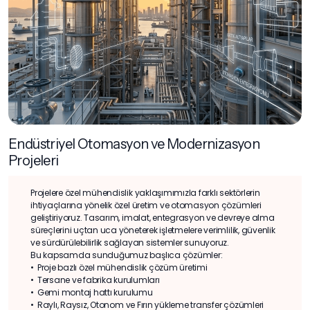
Endüstriyel Otomasyon ve Modernizasyon
Projeleri
Projelere özel mühendislik yaklaşımımızla farklı sektörlerin
ihtiyaçlarına yönelik özel üretim ve otomasyon çözümleri
geliştiriyoruz. Tasarım, imalat, entegrasyon ve devreye alma
süreçlerini uçtan uca yöneterek işletmelere verimlilik, güvenlik
ve sürdürülebilirlik sağlayan sistemler sunuyoruz.
Bu kapsamda sunduğumuz başlıca çözümler:
•⁠ ⁠Proje bazlı özel mühendislik çözüm üretimi
•⁠ ⁠Tersane ve fabrika kurulumları
•⁠ ⁠Gemi montaj hattı kurulumu
•⁠ ⁠Raylı, Raysız, Otonom ve Fırın yükleme transfer çözümleri