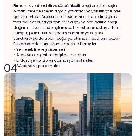
Firmamız, yenilenebilir ve sürdürülebilir enerji projeleri başta
olmak üzere geleceğin altyapı yatırımlarına yönelik çözümler
geliştirmektedir. Nükleer enerji tedarik zincirinde edindiğimiz
tecrübe ile endüstriyel tesisler ile alçak ve orta gerilim enerji
dağıtım sistemlerinde uçtan uca hizmet sunmaktayız. Tüm
süreçler; planlı, etkin ve çözüm odaklı bir yaklaşımla
yönetilerek sürdürülebilir değer yaratılması hedeflenmektedir.
Bu kapsamda sunduğumuz başlıca hizmetler:
•⁠ ⁠Yenilenebilir enerji sistemleri
•⁠ ⁠Alçak ve orta gerilim dağıtım tesisatları
•⁠ ⁠Endüstriyel kontrol ve otomasyon sistemleri
04
•⁠ ⁠AG pano ve proje imalatı