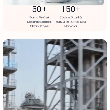
5
0
+
1
5
0
+
1
1
1
1
1
Kamu Ve Özel
Çözüm Ortaklığı
2
2
2
2
2
Sektörde Stratejik
Yürütülen Dünya Devi
Altyapı Projesi
Markalar
3
3
3
3
3
4
4
4
4
4
5
5
5
5
5
9
6
1
6
5
7
7
7
7
7
8
5
8
2
8
9
9
9
9
9
0
0
0
0
0